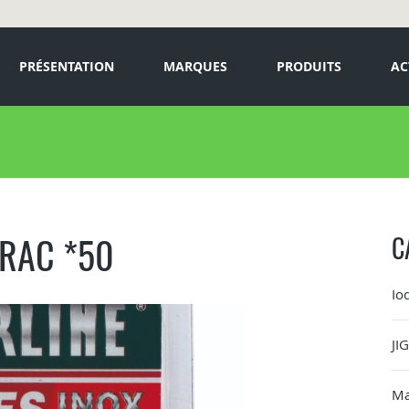
PRÉSENTATION
MARQUES
PRODUITS
AC
VRAC *50
C
Io
JI
Ma