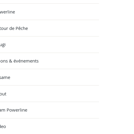
werline
tour de Pêche
ugi
lons & événements
same
out
am Powerline
deo