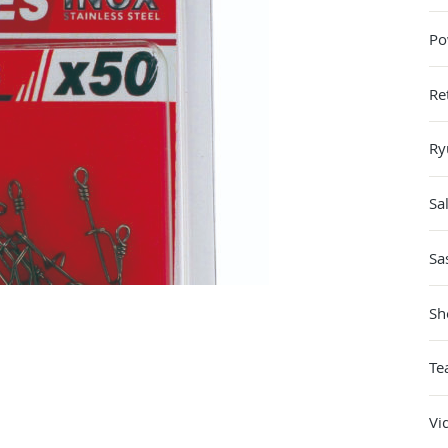
Po
Re
Ry
Sa
Sa
Sh
Te
Vi