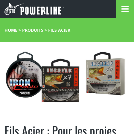
HOME
>
PRODUITS
>
FILS ACIER
Fils Acier : Pour les proies