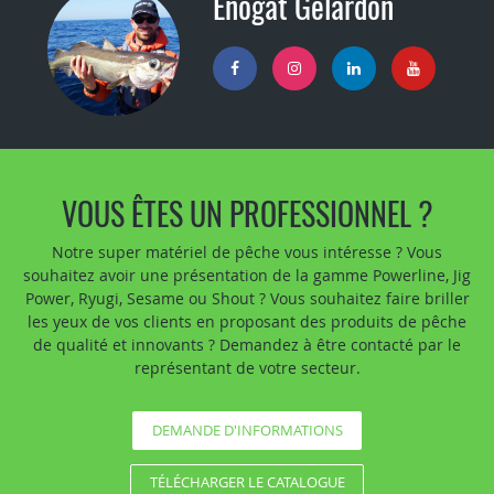
Enogat Gelardon
VOUS ÊTES UN PROFESSIONNEL ?
Notre super matériel de pêche vous intéresse ? Vous
souhaitez avoir une présentation de la gamme Powerline, Jig
Power, Ryugi, Sesame ou Shout ? Vous souhaitez faire briller
les yeux de vos clients en proposant des produits de pêche
de qualité et innovants ? Demandez à être contacté par le
représentant de votre secteur.
DEMANDE D'INFORMATIONS
TÉLÉCHARGER LE CATALOGUE