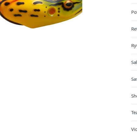
Po
Re
Ry
Sa
Sa
Sh
Te
Vi