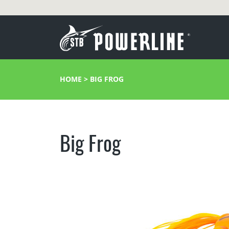
HOME
>
BIG FROG
Big Frog