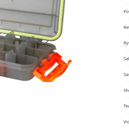
Po
Re
Ry
Sa
Sa
Sh
Te
Vi