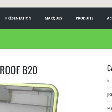
PRÉSENTATION
MARQUES
PRODUITS
AC
PROOF B20
C
Io
JI
Ma