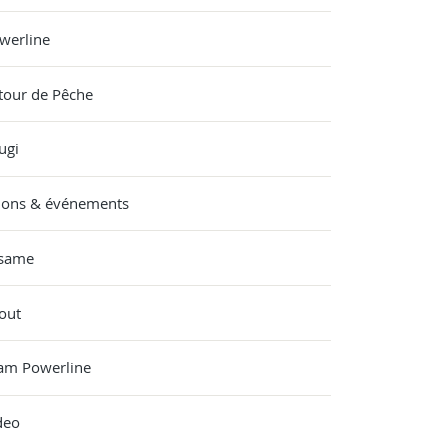
werline
tour de Pêche
ugi
lons & événements
same
out
am Powerline
deo