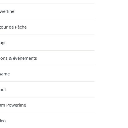
werline
tour de Pêche
ugi
lons & événements
same
out
am Powerline
deo