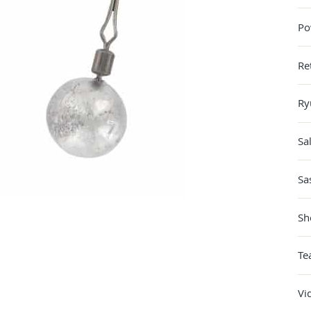
Po
Re
Ry
Sa
Sa
Sh
Te
Vi