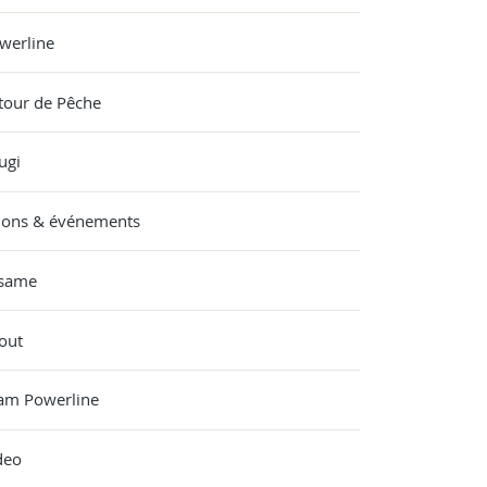
werline
tour de Pêche
ugi
lons & événements
same
out
am Powerline
deo