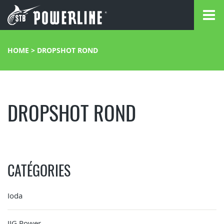
HOME
>
DROPSHOT ROND
DROPSHOT ROND
CATÉGORIES
Ioda
JIG Power