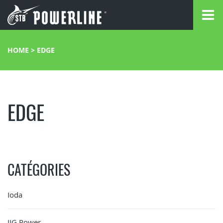
HOME
>
EDGE
EDGE
CATÉGORIES
Ioda
JIG Power