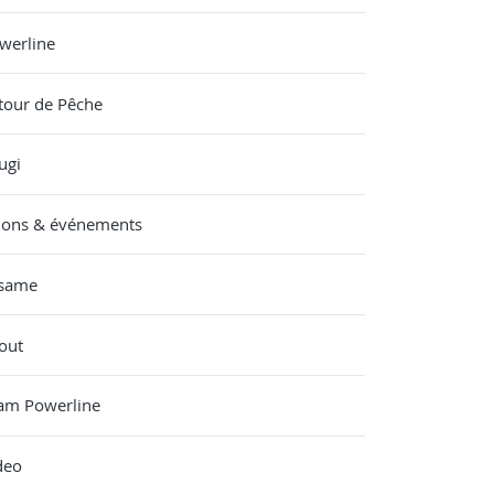
werline
tour de Pêche
ugi
lons & événements
same
out
am Powerline
deo