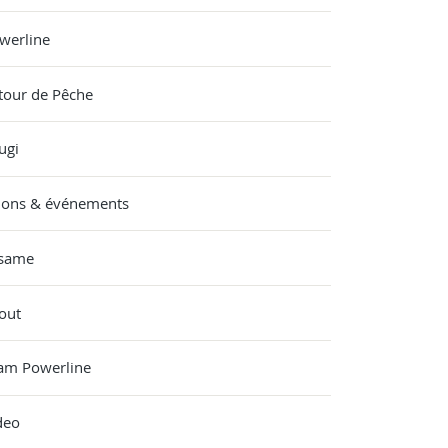
werline
tour de Pêche
ugi
lons & événements
same
out
am Powerline
deo