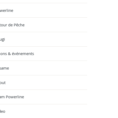
werline
tour de Pêche
ugi
lons & événements
same
out
am Powerline
deo