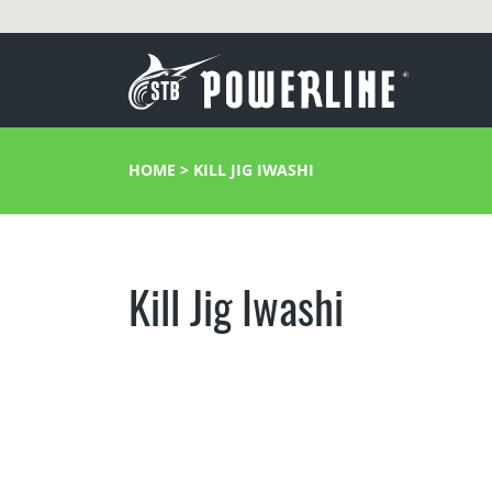
HOME
>
KILL JIG IWASHI
Kill Jig Iwashi