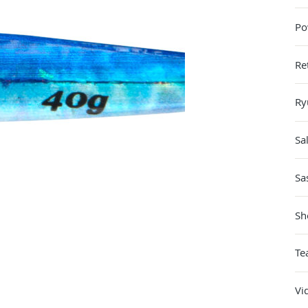
Po
Re
Ry
Sa
Sa
Sh
Te
Vi