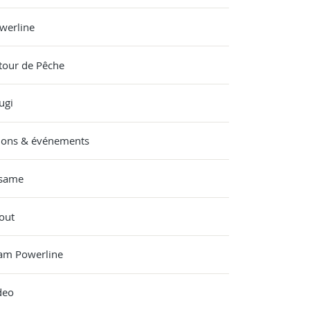
werline
tour de Pêche
ugi
lons & événements
same
out
am Powerline
deo