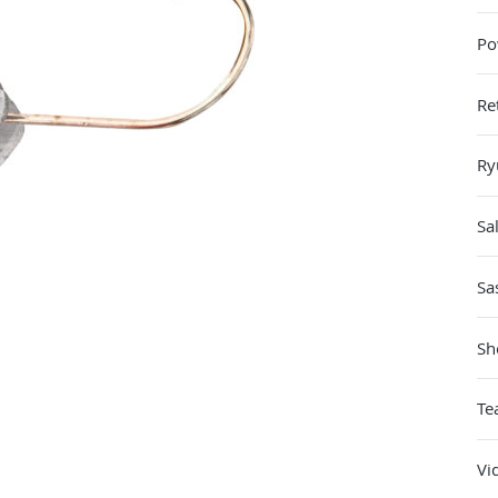
Po
Re
Ry
Sa
Sa
Sh
Te
Vi