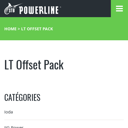
HOME
>
LT OFFSET PACK
LT Offset Pack
CATÉGORIES
Ioda
JIG Power