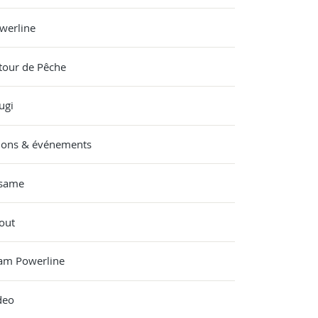
werline
tour de Pêche
ugi
lons & événements
same
out
am Powerline
deo