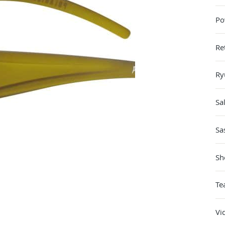
Po
Re
Ry
Sa
Sa
Sh
Te
Vi