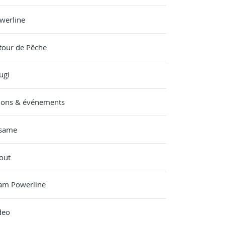
werline
tour de Pêche
ugi
lons & événements
same
out
am Powerline
deo