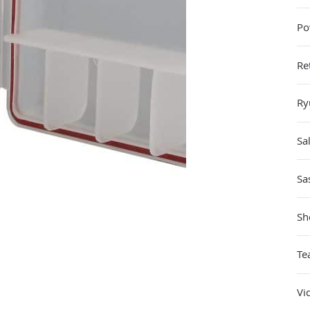
Po
Re
Ry
Sa
Sa
Sh
Te
Vi