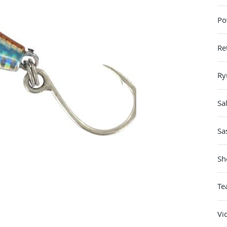
Po
Re
Ry
Sa
Sa
Sh
Te
Vi