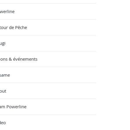
werline
tour de Pêche
ugi
lons & événements
same
out
am Powerline
deo