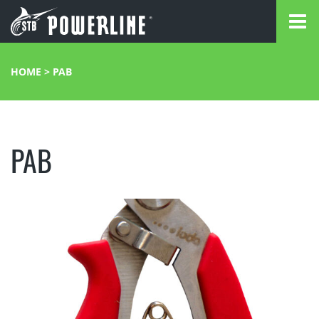
HOME
>
PAB
PAB