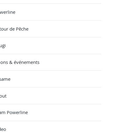
werline
tour de Pêche
ugi
lons & événements
same
out
am Powerline
deo