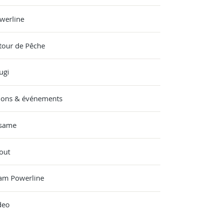
werline
tour de Pêche
ugi
lons & événements
same
out
am Powerline
deo