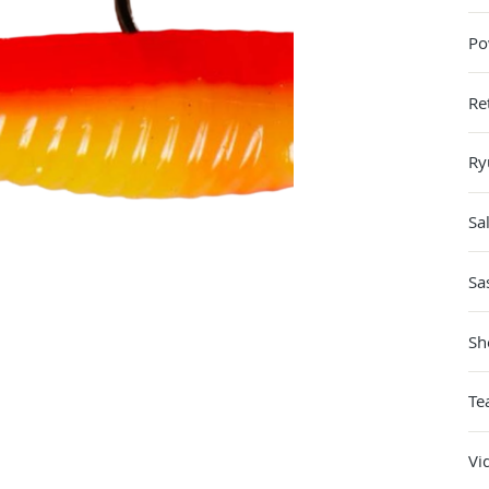
Po
Re
Ry
Sa
Sa
Sh
Te
Vi