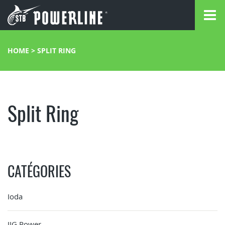
HOME
>
SPLIT RING
Split Ring
CATÉGORIES
Ioda
JIG Power