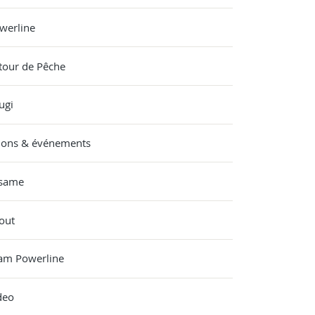
werline
tour de Pêche
ugi
lons & événements
same
out
am Powerline
deo