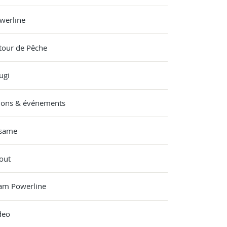
werline
tour de Pêche
ugi
lons & événements
same
out
am Powerline
deo