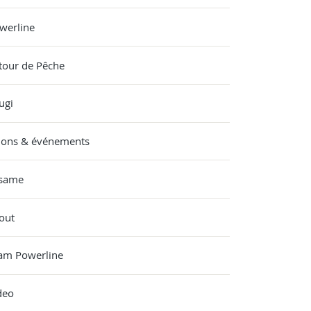
werline
tour de Pêche
ugi
lons & événements
same
out
am Powerline
deo