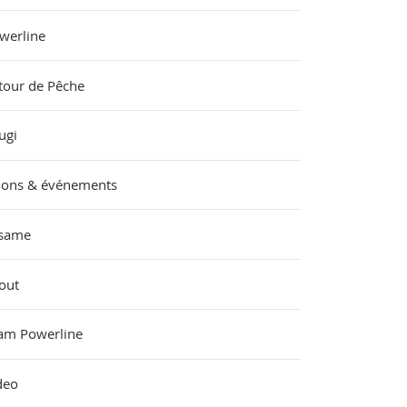
werline
tour de Pêche
ugi
lons & événements
same
out
am Powerline
deo