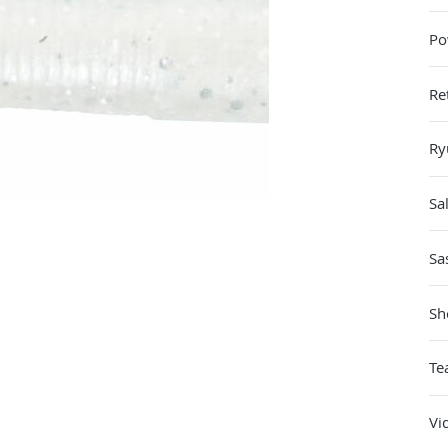
Po
Re
Ry
Sa
Sa
Sh
Te
Vi