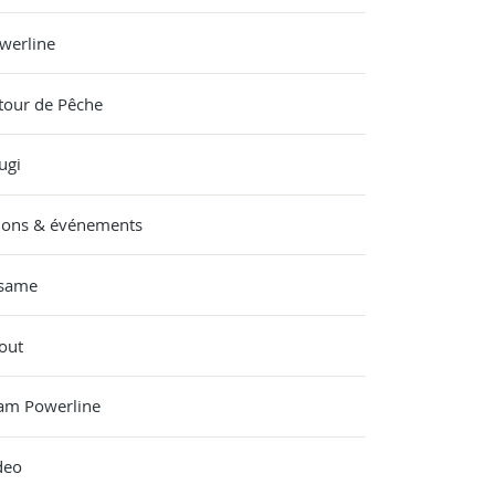
werline
tour de Pêche
ugi
lons & événements
same
out
am Powerline
deo