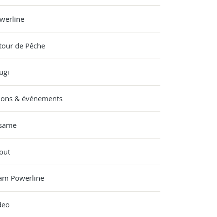
werline
tour de Pêche
ugi
lons & événements
same
out
am Powerline
deo