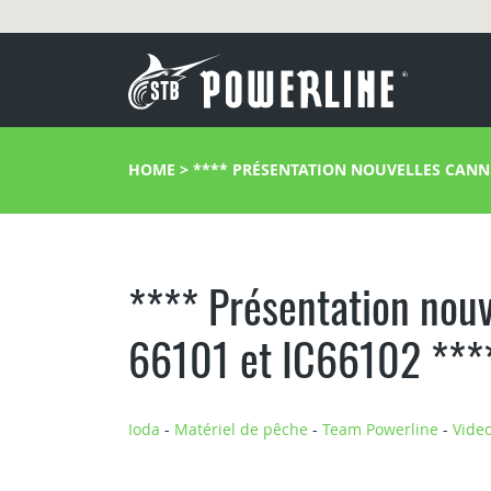
HOME
>
**** PRÉSENTATION NOUVELLES CANNES 
**** Présentation nouv
66101 et IC66102 ***
Ioda
-
Matériel de pêche
-
Team Powerline
-
Vide