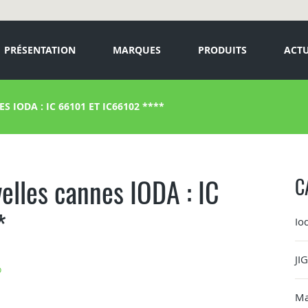
PRÉSENTATION
MARQUES
PRODUITS
ACTU
IODA : IC 66101 ET IC66102 ****
elles cannes IODA : IC
C
*
Io
JI
o
Ma