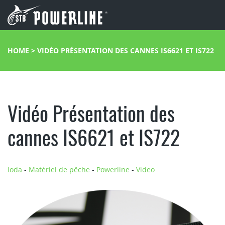
HOME
>
VIDÉO PRÉSENTATION DES CANNES IS6621 ET IS722
Vidéo Présentation des
cannes IS6621 et IS722
Ioda
-
Matériel de pêche
-
Powerline
-
Video