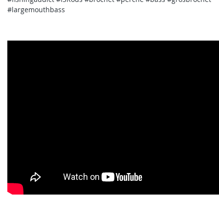
#largemouthbass