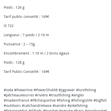
Poids : 126 g
Tarif public conseillé : 149€
IS 722
Longueur : 7 pieds / 2.10 m
Puissance : 2 – 15g
Encombrement : 1.10 m / 2 brins égaux
Poids : 128 g
Tarif Public Conseillé : 149€
#ioda #Powerline #PowerShotX8 #jigpower #lurefishing
#pêcheauxleurres #rivière #troutfishing #angler
#madeinfrance #Pêchesportive #fishing #fishingislife #bigfish
#outdoors #catchandrelease #sandre #pikefishing
#fishingaddict #ISRods #brochet #perche #bass #grosbrochet