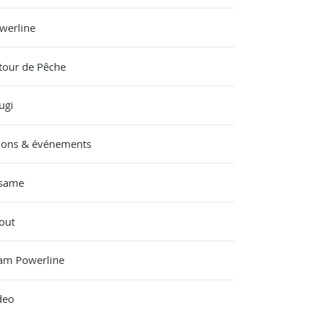
werline
tour de Pêche
ugi
lons & événements
same
out
am Powerline
deo