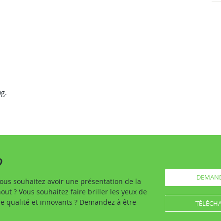
0g.
?
DEMAND
ous souhaitez avoir une présentation de la
ut ? Vous souhaitez faire briller les yeux de
de qualité et innovants ? Demandez à être
TÉLÉCHA