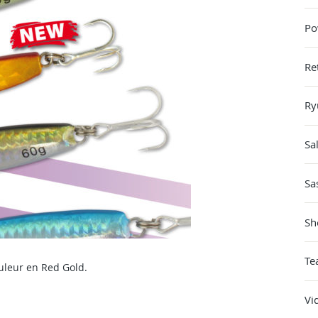
Po
Re
Ry
Sa
Sa
Sh
Te
uleur en Red Gold.
Vi