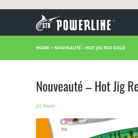
HOME
>
NOUVEAUTÉ – HOT JIG RED GOLD
Nouveauté – Hot Jig R
JIG Power